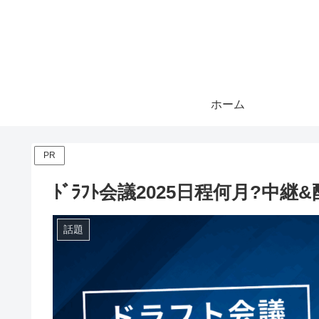
ホーム
PR
ﾄﾞﾗﾌﾄ会議2025日程何月?
話題