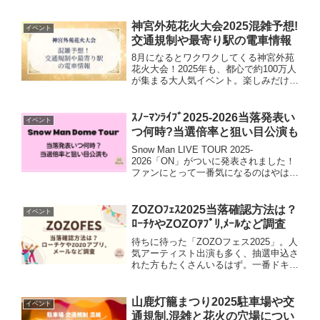
できる貴重な体験がもりだくさん。屋台
のグルメやステージイベント、そして大
神宮外苑花火大会2025混雑予想!
イベント
迫力の花火まで、をたっ...
交通規制や最寄り駅の電車情報
8月になるとワクワクしてくる神宮外苑
花火大会！2025年も、都心で約100万人
が集まる大人気イベント。楽しみだけ
ど…「どれくらい混む？」「交通規制っ
てどんな感じ？」「最寄り駅や電車は大
丈夫？」と、混雑やアクセスの心配も尽
ｽﾉｰﾏﾝﾗｲﾌﾞ2025-2026当落発表い
イベント
きませんよね。今回は...
つ何時?当選倍率と狙い目公演も
Snow Man LIVE TOUR 2025-
2026「ON」がついに発表されました！
ファンにとって一番気になるのはやは当
落発表がいつ何時なのか、当選倍率はど
のくらいか、そして当たりやすい狙い目
公演はあるのかという点ではないでしょ
ZOZOﾌｪｽ2025当落確認方法は？
イベント
うか？こ...
ﾛｰﾁｹやZOZOｱﾌﾟﾘ,ﾒｰﾙなど調査
待ちに待った「ZOZOフェス2025」。人
気アーティスト出演も多く、抽選申込さ
れた方もたくさんいるはず。一番ドキド
キするのはやはり当落発表の瞬間ですよ
ね。この記事では、ZOZOフェス2025の
抽選当落確認ができる時間や具体的な確
山鹿灯籠まつり2025駐車場や交
イベント
認方法、確認...
通規制,混雑と花火の穴場につい