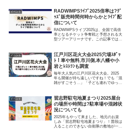
事では、門司側・下関側の駐車場事情か
ら穴場スポット、予約方法、便利なサー
ビスまで詳しくまとめます。家族連れで
RADWIMPSﾗｲﾌﾞ2025倍率は?ｸﾞ
イベント
も安心して花火大会...
ｯｽﾞ販売時間何時からかとﾗｲﾌﾞ配
信について
RADWIMPSライブ2025は、全国で高倍
率となるチケット争奪戦と予想される大
型ツアーアリーナです。この記事では、
「倍率」「グッズ販売開始時間」「ライ
ブ配信」の最新情報をまとめました。
RADWIMPSライブ2025のチケット倍率
江戸川区花火大会2025穴場ｽﾎﾟｯ
イベント
2025年...
ﾄ！車や無料,市川側,本八幡や小
岩とﾚｽﾄﾗﾝも調査
毎年大人気の江戸川区花火大会。2025
年も開催が待ち遠しいですね！でも「混
雑がすごそう…」「子ども連れでゆっく
り見たい」「車で行きたい」「無料で楽
しみたい」など、気になることもたくさ
ん。今回は、そんな江戸川区花火大会
習志野駐屯地夏まつり2025屋台
イベント
の“穴場スポット”を中心...
の場所や時間は?駐車場や混雑状
況についても
2025年もやって来ました、地元のお楽
しみ「習志野駐屯地夏まつり」！普段は
入ることのできない自衛隊の敷地が一日
開放され、家族や友達と一緒にワクワク