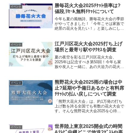
人同士でも安心して楽しめる情報をまと
勝毎花火大会2025ﾁｹｯﾄ倍率は?
イベント
めてみました。八王子花火...
値段,ﾘｾｰﾙ,無料ﾁｹｯﾄについて
今年も夏の風物詩、勝毎花火大会の季節
がやってきました！「今年こそは家族で
絶景の花火を見たい！」と楽しみにして
いる方も多いのではないでしょうか？た
だ、毎年大人気のためチケット争奪戦は
かなりの激戦…。値段や入手方法、リセ
江戸川区花火大会2025打ち上げ
イベント
ールの仕組み、便利な無料...
場所と最寄り駅やｱｸｾｽを調査
夏の夜空を彩る江戸川区花火大会、
2025年は記念すべき第50回！今年も家
族や友人と一緒に、あの大迫力の花火を
満喫したいですよね。今回は「江戸川区
花火大会2025」の打ち上げ場所や最寄
り駅、アクセス方法について、最新情報
熊野花火大会2025雨の場合は中
イベント
をたっぷりご紹介します...
止?延期や予備日あるかと有料席
ﾁｹｯﾄの払い戻しについて調査
「熊野大花火大会」は、約1万発の打ち
上げ数を誇る全国でも有数の花火大会で
す。そんな熊野花火大会2025を心待ち
にしている皆さんも、気になるのは天気
ではないでしょうか。そこで今回は、
「雨天中止の判断」「延期や予備日」
世界陸上東京2025開会式の時間
イベント
「有料席チケットの払い戻し...
&ﾃﾚﾋﾞ中継どこで放送?ｹﾞｽﾄや再