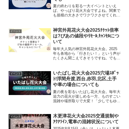
夏の終わりを彩る一大イベントといえ
ば、やっぱり花火大会ですよね。関東で
も規模の大きさでワクワクさせてくれる
「利根川大花火大会2025」は、茨城県
五霞町と埼玉県幸手市の両岸から楽しめ
ることで有名です。今回はその中でも五
神宮外苑花火大会2025ﾁｹｯﾄ倍率
イベント
霞町会場に注目して、「花...
は?ぴあの値段やﾘｾｰﾙ,ｷｬﾝｾﾙにつ
いて
毎年大人気の神宮外苑花火大会。2025
年も各地から「行きたい！」という声が
たくさん聞こえてきそうですね。でも、
気になるのはやっぱりチケットの倍率や
値段、そして「リセールやキャンセルは
どうなるの？」というところ。今回は実
いたばし花火大会2025穴場ｽﾎﾟｯ
イベント
際の値段や予約方法、そ...
ﾄ!浮間舟渡,西台,赤羽,北区,土手
や車の場合についても
夏の夜を彩るいたばし花火大会。毎年大
迫力の花火が楽しめる一方、ものすごい
混雑や場所取りで大変！「少しでもゆっ
たり快適に観たい…」「ちょっと穴場で
静かに楽しめないかな？」という声もよ
く聞きます。そんな方に向けて、浮間舟
木更津花火大会2025交通規制や
イベント
渡・西台・赤羽・北区エリ...
ｱｸｱﾗｲﾝ,電車の混雑状況について
2025年8月15日（金）は、いよいよ木更