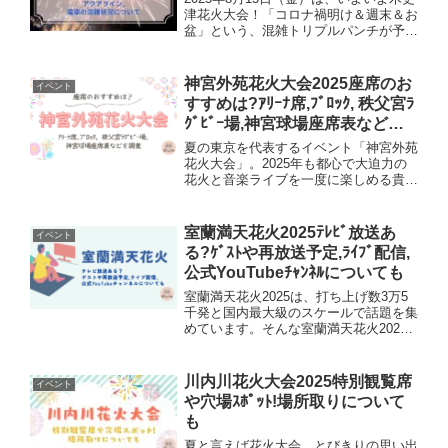
津花火大会！「コロナ禍明け＆週末＆お
盆」という、混雑トリプルパンチが予想
される2025年。家族連れやグループで
快適に過ごすためには、交通規制や渋
滞、電車の混雑情報をしっかりおさえて
神宮外苑花火大会2025座席のお
イベント
おくことが超・大事...
すすめは?ｱﾘｰﾅ席,ﾌﾞﾛｯｸ, 秩父宮ﾗ
ｸﾞﾋﾞｰ場,神宮球場座席表などを
調査
夏の東京を代表するイベント「神宮外苑
花火大会」。2025年も都心で大迫力の
花火と音楽ライブを一度に楽しめる貴重
な日がやってきます。では、一体どの座
席を選べば一番満足できるのでしょう
か？家族や友人とのお出かけ、子連れ観
室蘭満天花火2025ﾃﾚﾋﾞ放送あ
イベント
覧の工夫や実際の座席表を...
る?ｹﾞｽﾄや再放送予定,ﾗｲﾌﾞ配信,
公式YouTubeﾁｬﾝﾈﾙについても
室蘭満天花火2025は、打ち上げ数3万5
千発と国内最大級のスケールで話題を集
めています。そんな室蘭満天花火2025
はテレビ放送もあるようなんです。とな
ると、ゲストの出演があるのか再放送が
あるのか気になるところ。そこでこの記
川内川花火大会2025特別観覧席
イベント
事では、室蘭満天花...
や穴場ｽﾎﾟｯﾄ!場所取りについて
も
夏と言えば花火大会。とびきりの思い出