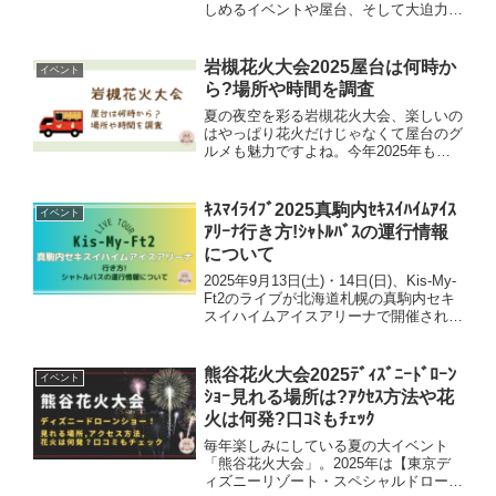
しめるイベントや屋台、そして大迫力の
花火と、今からワクワクしているご家庭
も多いのではないでしょうか？ただ、
2025年はちょうど台風9号が接近中とい
岩槻花火大会2025屋台は何時か
イベント
うニュースも…。お天...
ら?場所や時間を調査
夏の夜空を彩る岩槻花火大会、楽しいの
はやっぱり花火だけじゃなくて屋台のグ
ルメも魅力ですよね。今年2025年も、
岩槻文化公園周辺にたくさんの屋台が並
ぶ予定。屋台の営業時間や場所、効率よ
く回るコツ、混雑を避けるポイントまで
ｷｽﾏｲﾗｲﾌﾞ2025真駒内ｾｷｽｲﾊｲﾑｱｲｽ
イベント
詳しく紹介します。お祭...
ｱﾘｰﾅ行き方!ｼｬﾄﾙﾊﾞｽの運行情報
について
2025年9月13日(土)・14日(日)、Kis-My-
Ft2のライブが北海道札幌の真駒内セキ
スイハイムアイスアリーナで開催されま
す。自然に囲まれながらも市内中心部か
らアクセスしやすい会場ですが、初めて
行く方には「どう行けばいい？」「シャ
熊谷花火大会2025ﾃﾞｨｽﾞﾆｰﾄﾞﾛｰﾝ
イベント
ト...
ｼｮｰ見れる場所は?ｱｸｾｽ方法や花
火は何発?口ｺﾐもﾁｪｯｸ
毎年楽しみにしている夏の大イベント
「熊谷花火大会」。2025年は【東京デ
ィズニーリゾート・スペシャルドローン