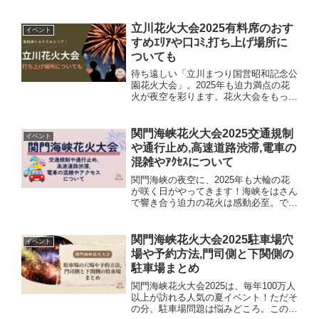
ショー】とコラボが決定！心ときめかせ
て、色々調べた情報をまとめておきま
す。今年は家族で一大イベント体験しま
立川花火大会2025有料席のおす
イベント
しょう♪ディズニードローン...
すめｴﾘｱや口ｺﾐ,打ち上げ場所に
ついても
待ち遠しい「立川まつり国営昭和記念公
園花火大会」。2025年も迫力満点の花
火が夜空を彩ります。花火大会をもっと
快適に、子ども連れやカップルでものん
びり楽しみたい方におすすめの「有料
席」について、口コミや会場の様子も交
関門海峡花火大会2025交通規制
イベント
えつつ、実際行ってみた感...
や通行止め,高速道路渋滞,電車の
混雑やｱｸｾｽについて
関門海峡の夜空に、2025年も大輪の花
が咲く日がやってきます！海峡をはさん
で響き合う迫力の花火は感動必至。で
も、その前に立ちはだかるのが“交通規
制・渋滞・混雑”の試練…。今回は、関
門海峡花火大会2025を思い切り楽しむ
関門海峡花火大会2025駐車場穴
イベント
ためのアクセス＆混雑回...
場や予約方法,門司側と下関側の
駐車場まとめ
関門海峡花火大会2025は、毎年100万人
以上が訪れる人気の夏イベント！ただそ
の分、駐車場問題は悩みどころ。この記