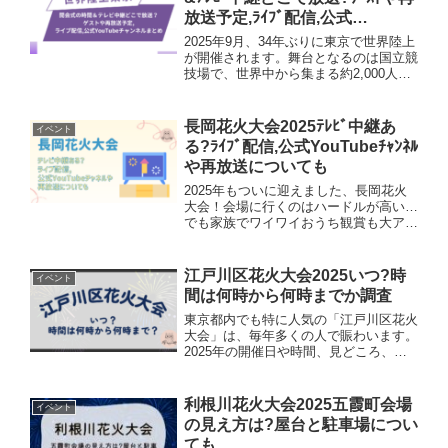
放送予定,ﾗｲﾌﾞ配信,公式
YouTubeﾁｬﾝﾈﾙまとめ
2025年9月、34年ぶりに東京で世界陸上
が開催されます。舞台となるのは国立競
技場で、世界中から集まる約2,000人の
トップアスリートたちが、9日間熱い戦
いを繰り広げます。そんな2025年世界
陸上東京の開会式の時間やテレビ中継・
長岡花火大会2025ﾃﾚﾋﾞ中継あ
イベント
再放送予定、...
る?ﾗｲﾌﾞ配信,公式YouTubeﾁｬﾝﾈﾙ
や再放送についても
2025年もついに迎えました、長岡花火
大会！会場に行くのはハードルが高い…
でも家族でワイワイおうち観賞も大アリ
ですよね。ここでは2025年のテレビ中
継やライブ配信、公式YouTubeチャンネ
ル、そして再放送情報まで、まるっとご
江戸川区花火大会2025いつ?時
イベント
紹介します♪花...
間は何時から何時までか調査
東京都内でも特に人気の「江戸川区花火
大会」は、毎年多くの人で賑わいます。
2025年の開催日や時間、見どころ、ア
クセス、混雑対策まで、気になる情報を
たっぷりまとめました。今年こそ家族や
友人と一緒に、夏の思い出を作りません
利根川花火大会2025五霞町会場
イベント
か？2025年の開催日...
の見え方は?屋台と駐車場につい
ても