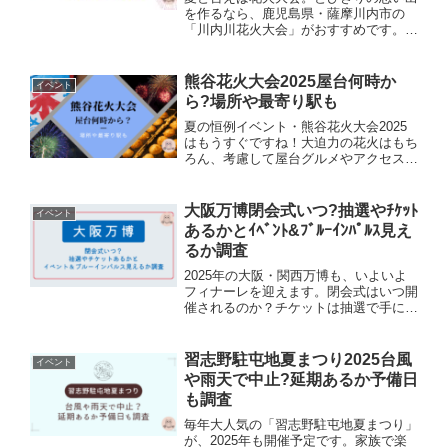
を作るなら、鹿児島県・薩摩川内市の
「川内川花火大会」がおすすめです。今
回は、川内川花火大会2025の大会情報
と、家族や友人と快適に楽しむための特
別観覧席や穴場情報、場所取りのコツま
熊谷花火大会2025屋台何時か
イベント
で、わかりやすくまとめま...
ら?場所や最寄り駅も
夏の恒例イベント・熊谷花火大会2025
はもうすぐですね！大迫力の花火はもち
ろん、考慮して屋台グルメやアクセス方
法まで、家族みんなで楽しみたいですよ
ね！今回は「屋台は何時から？」「どこ
に並ぶの？」「場所や最寄り駅は？」な
大阪万博閉会式いつ?抽選やﾁｹｯﾄ
イベント
どについて、注意事項と...
あるかとｲﾍﾞﾝﾄ&ﾌﾞﾙｰｲﾝﾊﾟﾙｽ見え
るか調査
2025年の大阪・関西万博も、いよいよ
フィナーレを迎えます。閉会式はいつ開
催されるのか？チケットは抽選で手に入
るのか？会場ではどんなイベントが行わ
れるのか？ブルーインパルスの飛行は見
られるのか？気になることはたくさんあ
習志野駐屯地夏まつり2025台風
イベント
りますよね。この記事で...
や雨天で中止?延期あるか予備日
も調査
毎年大人気の「習志野駐屯地夏まつり」
が、2025年も開催予定です。家族で楽