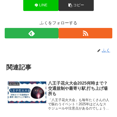
LINE
コピー
ふくをフォローする
ふく
関連記事
八王子花火大会2025何時まで？
イベント
交通規制や最寄り駅,打ち上げ場
所も
「八王子花火大会」も毎年たくさんの人
で賑わうイベント！2025年はどんなス
ケジュールや注意点があるのでしょう
か？今回は、花火の時間やアクセス、交
通規制、会場の様子まで、家族連れや友