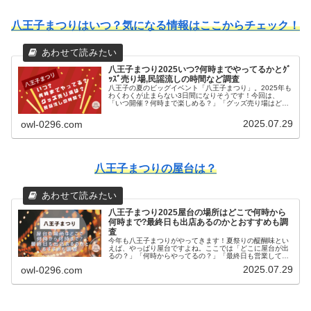
八王子まつりはいつ？気になる情報はここからチェック！
八王子まつり2025いつ?何時までやってるかとｸﾞ
ｯｽﾞ売り場,民謡流しの時間など調査
八王子の夏のビッグイベント「八王子まつり」。2025年も
わくわくが止まらない3日間になりそうです！今回は、
「いつ開催？何時まで楽しめる？」「グッズ売り場はど
こ？」「民謡流しの時間は？」といった気になる疑問をま
とめてみました。今年のお祭りが充...
2025.07.29
owl-0296.com
八王子まつりの屋台は？
八王子まつり2025屋台の場所はどこで何時から
何時まで?最終日も出店あるのかとおすすめも調
査
今年も八王子まつりがやってきます！夏祭りの醍醐味とい
えば、やっぱり屋台ですよね。ここでは「どこに屋台が出
るの？」「何時からやってるの？」「最終日も営業して
る？」といった気になる情報を分かりやすくまとめまし
2025.07.29
owl-0296.com
た。さらに、今年注目のおすすめ屋台も...